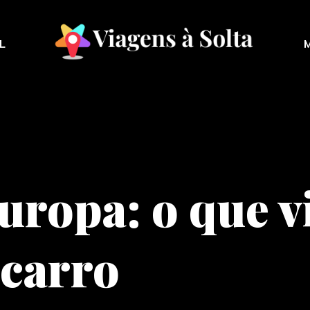
L
uropa: o que vi
 carro