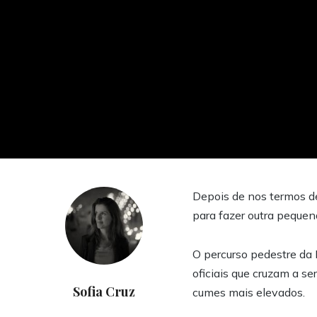
Depois de nos termos 
para fazer outra pequen
O percurso pedestre da 
oficiais que cruzam a s
Sofia Cruz
cumes mais elevados.