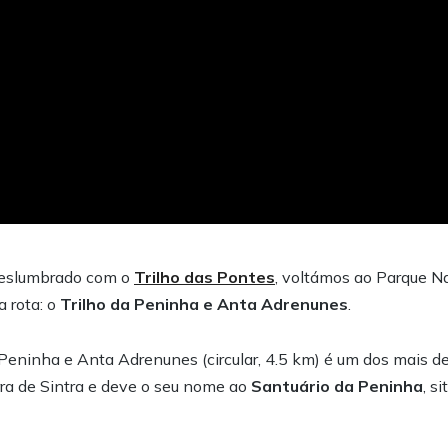
deslumbrado com o
Trilho das Pontes
, voltámos ao Parque Na
a rota: o
Trilho da Peninha e Anta Adrenunes
.
Peninha e Anta Adrenunes (circular, 4.5 km) é um dos mais d
erra de Sintra e deve o seu nome ao
Santuário da Peninha
, s