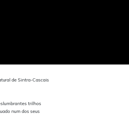
tural de Sintra-Cascais
eslumbrantes trilhos
ituado num dos seus