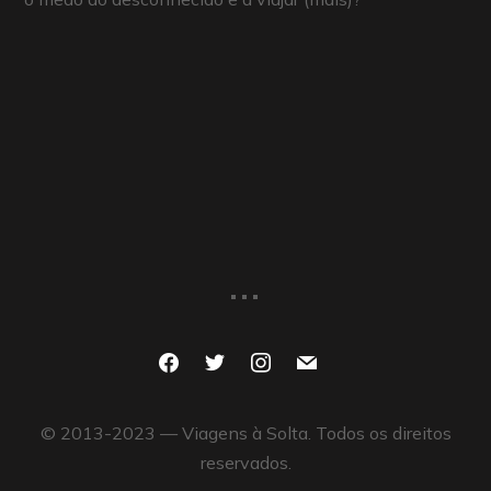
...
facebook
twitter
instagram
mail
© 2013-2023 — Viagens à Solta. Todos os direitos
reservados.