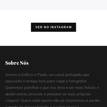
VER NO INSTAGRAM
Sobre Nós
Somos a Sofia e o Paulo, um casal português que
aproveita o tempo livre para viajar e fotografar.
Queremos partilhar o que nos leva a ser mais felizes e
ajudar outras pessoas a preparar as suas próprias
viagens. Quem sabe assim não as inspiramos a perder
o medo do desconhecido e a viajar (mais)?