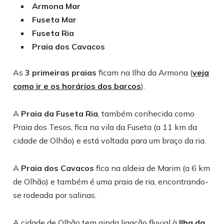
Armona Mar
Fuseta Mar
Fuseta Ria
Praia dos Cavacos
As
3 primeiras praias
ficam na Ilha da Armona (
veja
como ir e os horários dos barcos
).
A
Praia da Fuseta Ria
, também conhecida como
Praia dos Tesos, fica na vila da Fuseta (a 11 km da
cidade de Olhão) e está voltada para um braço da ria.
A
Praia dos Cavacos
fica na aldeia de Marim (a 6 km
de Olhão) e também é uma praia de ria, encontrando-
se rodeada por salinas.
A cidade de Olhão tem ainda ligação fluvial à
Ilha da