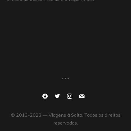
...
facebook
twitter
instagram
mail
© 2013-2023 — Viagens à Solta. Todos os direitos
reservados.