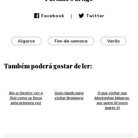
|
Facebook
Twitter
Algarve
Fim-de-semana
Verão
Também poderá gostar de ler:
Rio-a-Dentro: ver o
Guia rápido para
O que visitar nas
Tejo como se fosse
visitar Bragança
Montanhas Mágicas,
pela primeira vez
por quem lá mora
(parte 2)