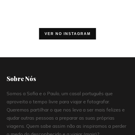
VER NO INSTAGRAM
Sobre Nós
Somos a Sofia e o Paulo, um casal português que
aproveita o tempo livre para viajar e fotografar.
Queremos partilhar o que nos leva a ser mais felizes e
ajudar outras pessoas a preparar as suas próprias
viagens. Quem sabe assim não as inspiramos a perder
o medo do desconhecido e a viajar (mais)?