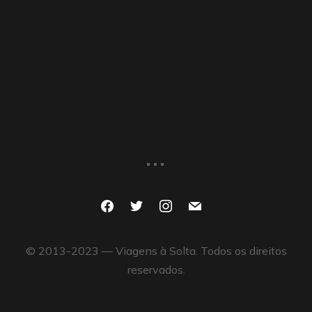
...
facebook
twitter
instagram
mail
© 2013-2023 — Viagens à Solta. Todos os direitos
reservados.