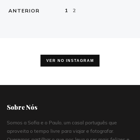
1
2
ANTERIOR
VER NO INSTAGRAM
Sobre Nós
Somos a Sofia e o Paulo, um casal português que
aproveita o tempo livre para viajar e fotografar.
Queremos partilhar o que nos leva a ser mais felizes e