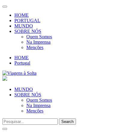
Toggle
navigation
HOME
PORTUGAL
MUNDO
SOBRE NÓS
Quem Somos
Na Imprensa
Menções
HOME
Portugal
MUNDO
SOBRE NÓS
Quem Somos
Na Imprensa
Menções
Toggle