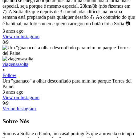
quando se chega ao topo depois da árdua caminhada o torna mais
especial, seja porque é mesmo especial. 20km/8h (nós fizemos em
7). A Sofia diz que depois de 3 caminhadas difíceis na mesma
semana está preparada para qualquer desafio 💪 Ao contrário do que
é habitual, na foto sou eu e quem carregou no botão foi a Sofia 📷
3 anos ago
View on Instagram
|
8/9
viagensasolta
•
Follow
Um "guanaco" a olhar desconfiado para mim no parque Torres del
Paine.
3 anos ago
View on Instagram
|
9/9
Ver no Instagram
Sobre Nós
Somos a Sofia e o Paulo, um casal português que aproveita o tempo