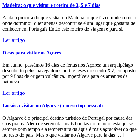
sidebar
Madeira: o que visitar e roteiro de 3, 5 e 7 dias
&
navigation
Anda à procura do que visitar na Madeira, o que fazer, onde comer e
onde dormir ou quer apenas descobrir se é um lugar que gostaria de
conhecer em Portugal? Então este roteiro de viagem é para si.
Dicas para visitar os Açores
Em Junho, passámos 16 dias de férias nos Açores: um arquipélago
descoberto pelos navegadores portugueses no século XV, composto
por 9 ilhas de origem vulcânica, imperdíveis para os amantes da
natureza.
Locais a visitar no Algarve (o nosso top pessoal)
O Algarve é o principal destino turístico de Portugal por causa das
suas praias. Além de serem das mais bonitas do mundo, está quase
sempre bom tempo e a temperatura da água é mais agradável do que
no resto do país. Mas o que visitar no Algarve para lá das […]