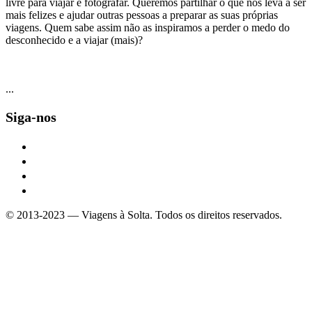
livre para viajar e fotografar. Queremos partilhar o que nos leva a ser
mais felizes e ajudar outras pessoas a preparar as suas próprias
viagens. Quem sabe assim não as inspiramos a perder o medo do
desconhecido e a viajar (mais)?
...
Siga-nos
facebook
twitter
instagram
mail
© 2013-2023 — Viagens à Solta. Todos os direitos reservados.