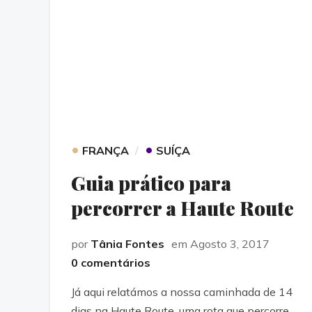
•
•
FRANÇA
SUÍÇA
Guia prático para
percorrer a Haute Route
por
Tânia Fontes
em Agosto 3, 2017
0 comentários
Já aqui relatámos a nossa caminhada de 14
dias na Haute Route, uma rota que percorre