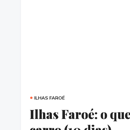
•
ILHAS FAROÉ
Ilhas Faroé: o que
carro (10 dias)