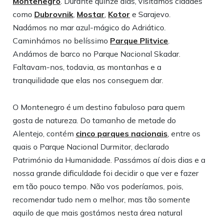
Montenegro
. Durante quinze dias, visitámos cidades
como
Dubrovnik
,
Mostar
,
Kotor
e Sarajevo.
Nadámos no mar azul-mágico do Adriático.
Caminhámos no belíssimo
Parque Plitvice
.
Andámos de barco no Parque Nacional Skadar.
Faltavam-nos, todavia, as montanhas e a
tranquilidade que elas nos conseguem dar.
O Montenegro é um destino fabuloso para quem
gosta de natureza. Do tamanho de metade do
Alentejo, contém
cinco parques nacionais
, entre os
quais o Parque Nacional Durmitor, declarado
Património da Humanidade. Passámos aí dois dias e a
nossa grande dificuldade foi decidir o que ver e fazer
em tão pouco tempo. Não vos poderíamos, pois,
recomendar tudo nem o melhor, mas tão somente
aquilo de que mais gostámos nesta área natural