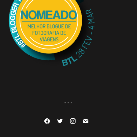
...
facebook
twitter
instagram
mail