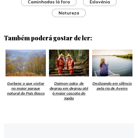
Caminhadas lá fora
Eslovénia
Natureza
Também poderá gostar de ler:
Gorbeia: o que visitar
Daimon-zaka, de
Deslizando em silêncio
no maior parque
degrau em degrau até
pela ria de Aveiro
natural do País Basco
à maior cascata do
Japão