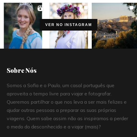
VER NO INSTAGRAM
Sobre Nós
Somos a Sofia e o Paulo, um casal português que
aproveita o tempo livre para viajar e fotografar.
Queremos partilhar o que nos leva a ser mais felizes e
ajudar outras pessoas a preparar as suas próprias
viagens. Quem sabe assim não as inspiramos a perder
o medo do desconhecido e a viajar (mais)?