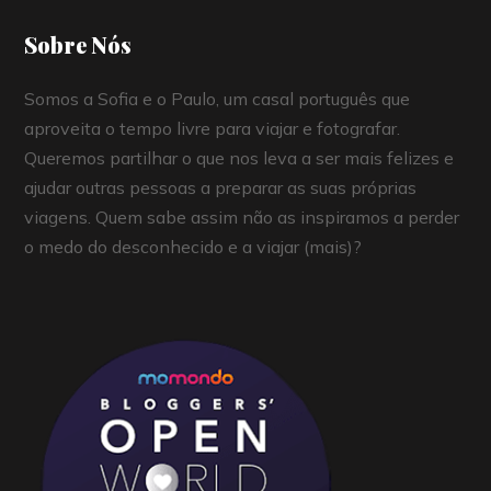
Sobre Nós
Somos a Sofia e o Paulo, um casal português que
aproveita o tempo livre para viajar e fotografar.
Queremos partilhar o que nos leva a ser mais felizes e
ajudar outras pessoas a preparar as suas próprias
viagens. Quem sabe assim não as inspiramos a perder
o medo do desconhecido e a viajar (mais)?