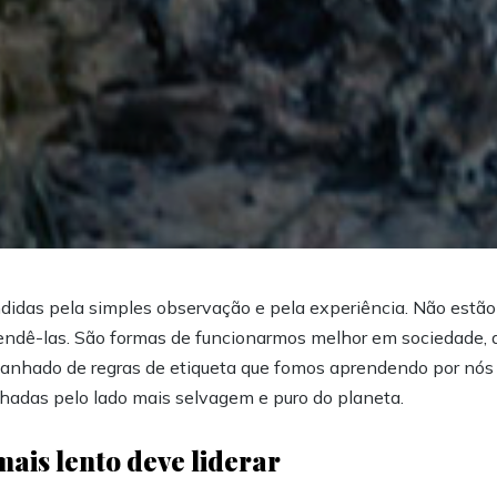
didas pela simples observação e pela experiência. Não estã
ndê-las. São formas de funcionarmos melhor em sociedade, d
panhado de regras de etiqueta que fomos aprendendo por nós 
hadas pelo lado mais selvagem e puro do planeta.
ais lento deve liderar