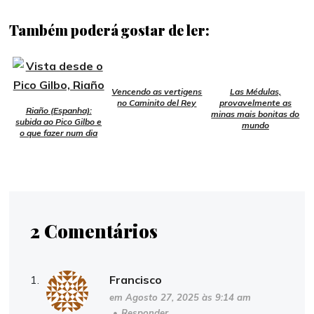
Também poderá gostar de ler:
Vencendo as vertigens
Las Médulas,
no Caminito del Rey
provavelmente as
Riaño (Espanha):
minas mais bonitas do
subida ao Pico Gilbo e
mundo
o que fazer num dia
2 Comentários
Francisco
em Agosto 27, 2025 às 9:14 am
•
Responder