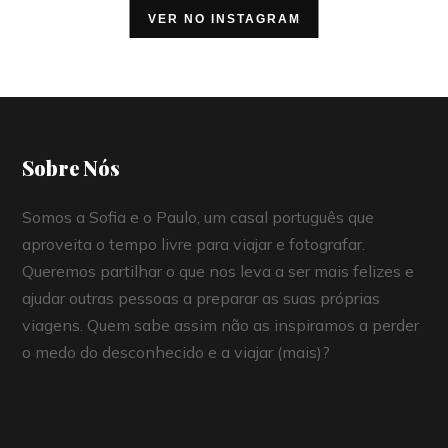
VER NO INSTAGRAM
Sobre Nós
Somos a Sofia e o Paulo, um casal português que
aproveita o tempo livre para viajar e fotografar.
Queremos partilhar o que nos leva a ser mais felizes e
ajudar outras pessoas a preparar as suas próprias
viagens. Quem sabe assim não as inspiramos a perder
o medo do desconhecido e a viajar (mais)?