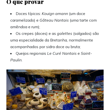
O que provar
Doces típicos:
Kouign amann
(um doce
caramelizado) e
Gâteau Nantais
(uma tarte com
amêndoa e rum);
Os crepes (doces) e as
galettes
(salgados) são
uma especialidade da Bretanha, normalmente
acompanhados por sidra doce ou bruta;
Queijos regionais
Le Curé Nantais
e
Saint-
Paulin
.