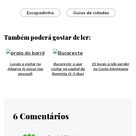
Escapadinha
Guias de cidades
Também poderá gostar de ler:
Locais a visitar no
Bucareste: o que
15 locais a não perder
Algarve (o nosso top
visitar na capital da
na Costa Alentejana
pessoal)
Roménia (1-3 dias)
6 Comentários