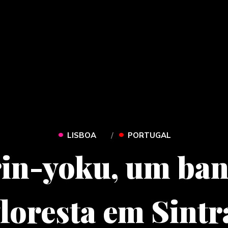
•
•
LISBOA
PORTUGAL
in-yoku, um ba
floresta em Sintr