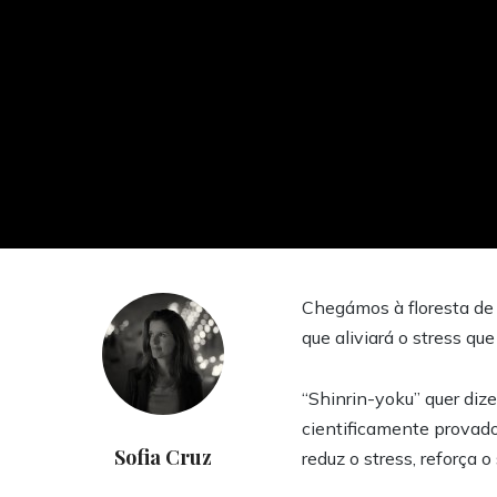
Chegámos à floresta de 
que aliviará o stress q
“Shinrin-yoku” quer diz
cientificamente provado
Sofia Cruz
reduz o stress, reforça