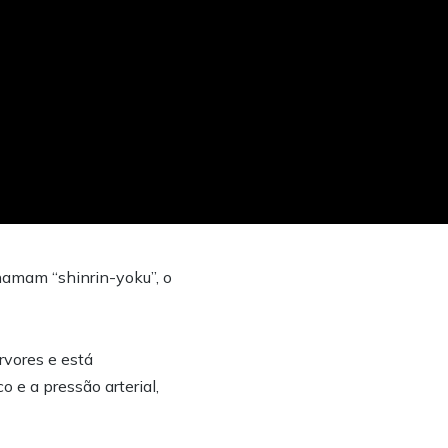
hamam “shinrin-yoku”, o
rvores e está
 e a pressão arterial,