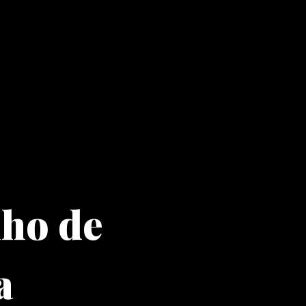
nho de
a