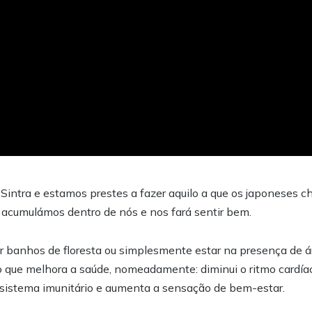
Sintra e estamos prestes a fazer aquilo a que os japoneses c
ue acumulámos dentro de nós e nos fará sentir bem.
er banhos de floresta ou simplesmente estar na presença de á
 que melhora a saúde, nomeadamente: diminui o ritmo cardíaco
 o sistema imunitário e aumenta a sensação de bem-estar.