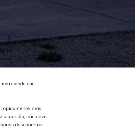
é uma cidade que
ar rapidamente, mas
ossa opinião, não deve
róprias descobertas