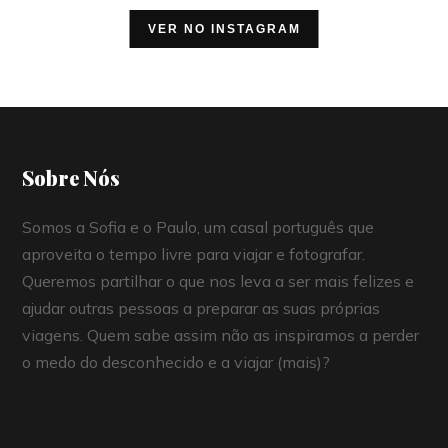
VER NO INSTAGRAM
Sobre Nós
Somos a Sofia e o Paulo, um casal português que
aproveita o tempo livre para viajar e fotografar.
Queremos partilhar o que nos leva a ser mais felizes e
ajudar outras pessoas a preparar as suas próprias
viagens. Quem sabe assim não as inspiramos a perder
o medo do desconhecido e a viajar (mais)?