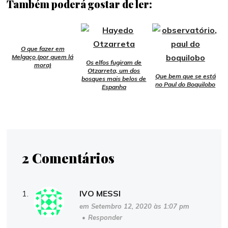
Também poderá gostar de ler:
O que fazer em
Melgaço (por quem lá
Os elfos fugiram de
mora)
Otzarreta, um dos
Que bem que se está
bosques mais belos de
no Paul do Boquilobo
Espanha
2 Comentários
IVO MESSI
em Setembro 12, 2020 às 1:07 pm
•
Responder