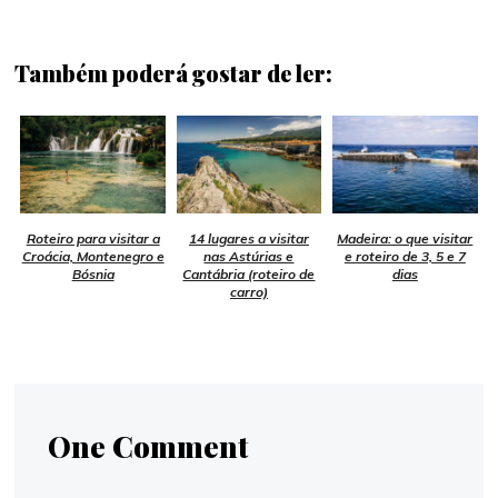
Também poderá gostar de ler:
Roteiro para visitar a
14 lugares a visitar
Madeira: o que visitar
Croácia, Montenegro e
nas Astúrias e
e roteiro de 3, 5 e 7
Bósnia
Cantábria (roteiro de
dias
carro)
One Comment