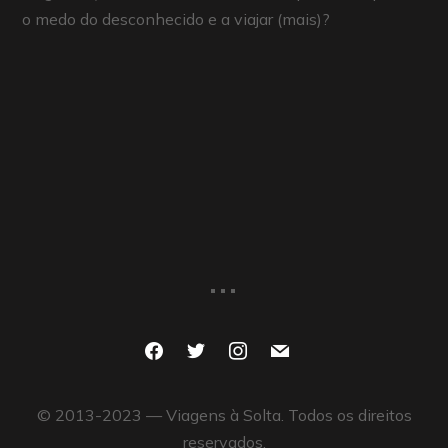
o medo do desconhecido e a viajar (mais)?
...
facebook
twitter
instagram
mail
© 2013-2023 — Viagens à Solta. Todos os direitos
reservados.