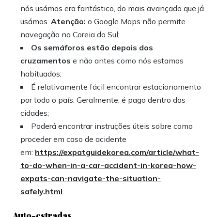
nós usámos era fantástico, do mais avançado que já
usámos.
Atenção:
o Google Maps não permite
navegação na Coreia do Sul;
Os semáforos estão depois dos
cruzamentos
e não antes como nós estamos
habituados;
É relativamente fácil encontrar estacionamento
por todo o país. Geralmente, é pago dentro das
cidades;
Poderá encontrar instruções úteis sobre como
proceder em caso de acidente
em:
https://expatguidekorea.com/article/what-
to-do-when-in-a-car-accident-in-korea-how-
expats-can-navigate-the-situation-
safely.html
.
Auto-estradas