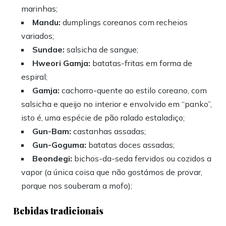
marinhas;
Mandu:
dumplings coreanos com recheios
variados;
Sundae:
salsicha de sangue;
Hweori Gamja:
batatas-fritas em forma de
espiral;
Gamja:
cachorro-quente ao estilo coreano, com
salsicha e queijo no interior e envolvido em “panko”,
isto é, uma espécie de pão ralado estaladiço;
Gun-Bam:
castanhas assadas;
Gun-Goguma:
batatas doces assadas;
Beondegi:
bichos-da-seda fervidos ou cozidos a
vapor (a única coisa que não gostámos de provar,
porque nos souberam a mofo);
Bebidas tradicionais