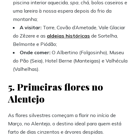
piscina interior aquecida,
spa
, chá, bolos caseiros e
uma lareira à nossa espera depois do frio da
montanha;
A visitar:
Torre, Covão d’Ametade, Vale Glaciar
do Zêzere e as
aldeias históricas
de Sortelha,
Belmonte e Piódão;
Onde comer:
O Albertino (Folgosinho), Museu
do Pão (Seia), Hotel Berne (Manteigas) e Valhécula
(Valhelhas).
5. Primeiras flores no
Alentejo
As flores silvestres começam a florir no início de
Março, no Alentejo, o destino ideal para quem está
farto de dias cinzentos e árvores despidas.