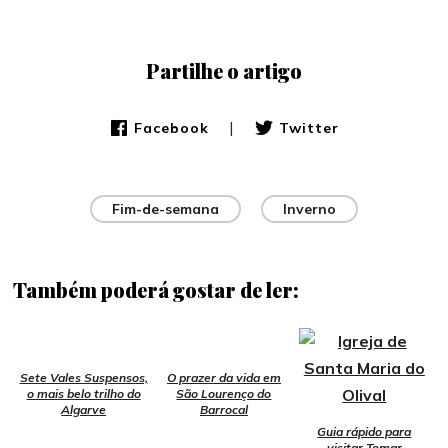
Partilhe o artigo
|
Facebook
Twitter
Fim-de-semana
Inverno
Também poderá gostar de ler:
Sete Vales Suspensos,
O prazer da vida em
o mais belo trilho do
São Lourenço do
Algarve
Barrocal
Guia rápido para
visitar Tomar