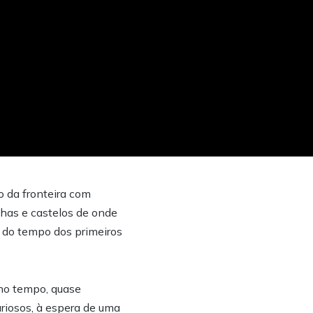
o da fronteira com
has e castelos de onde
s do tempo dos primeiros
 no tempo, quase
riosos, à espera de uma