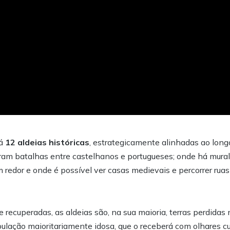
há
12 aldeias históricas
, estrategicamente alinhadas ao long
ram batalhas entre castelhanos e portugueses; onde há mural
m redor e onde é possível ver casas medievais e percorrer rua
recuperadas, as aldeias são, na sua maioria, terras perdidas
lação maioritariamente idosa, que o receberá com olhares cu