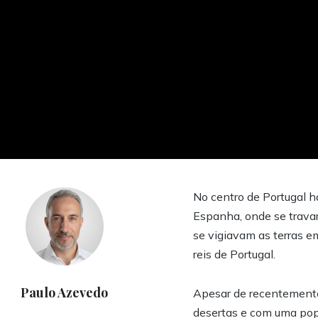
No centro de Portugal 
Espanha, onde se trava
se vigiavam as terras e
reis de Portugal.
Paulo Azevedo
Apesar de recentemente 
desertas e com uma popu