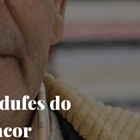
adufes do
acor