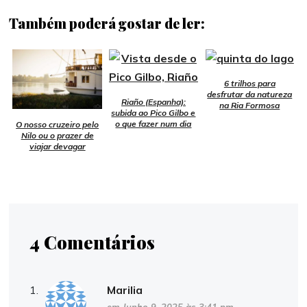
Também poderá gostar de ler:
6 trilhos para
desfrutar da natureza
Riaño (Espanha):
na Ria Formosa
subida ao Pico Gilbo e
o que fazer num dia
O nosso cruzeiro pelo
Nilo ou o prazer de
viajar devagar
4 Comentários
Marilia
em Junho 9, 2025 às 3:41 pm