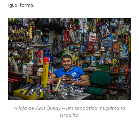
igual forma.
A loja de Abu Qusay – um simpático muçulmano
israelita