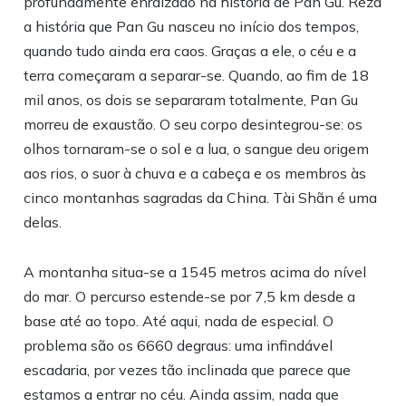
profundamente enraizado na história de Pan Gu. Reza
a história que Pan Gu nasceu no início dos tempos,
quando tudo ainda era caos. Graças a ele, o céu e a
terra começaram a separar-se. Quando, ao fim de 18
mil anos, os dois se separaram totalmente, Pan Gu
morreu de exaustão. O seu corpo desintegrou-se: os
olhos tornaram-se o sol e a lua, o sangue deu origem
aos rios, o suor à chuva e a cabeça e os membros às
cinco montanhas sagradas da China. Tài Shãn é uma
delas.
A montanha situa-se a 1545 metros acima do nível
do mar. O percurso estende-se por 7,5 km desde a
base até ao topo. Até aqui, nada de especial. O
problema são os 6660 degraus: uma infindável
escadaria, por vezes tão inclinada que parece que
estamos a entrar no céu. Ainda assim, nada que