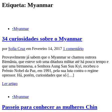
sidebar
Etiqueta:
Myanmar
&
navigation
•
Myanmar
34 curiosidades sobre o Myanmar
por
Sofia Cruz
em Fevereiro 14, 2017
1 comentário
Provavelmente já sabem que o Myanmar se chamou outrora
Birmânia, que esteve sob uma ditadura militar até há pouco tempo e
que uma birmanesa, a Senhora Aung San Suu Kyi, recebeu o
Prémio Nobel da Paz, em 1991, pela sua luta contra o regime
opressor. Há, porém, curiosidades que só […]
Ler artigo
•
Myanmar
Passeio para conhecer as mulheres Chin