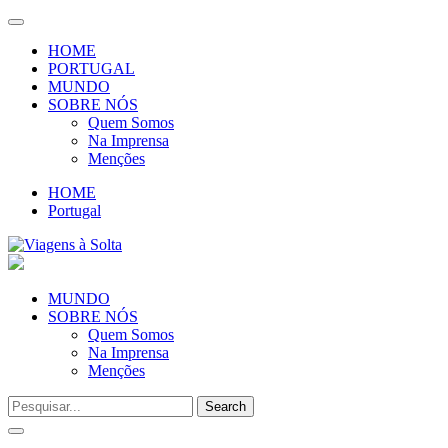
Toggle
navigation
HOME
PORTUGAL
MUNDO
SOBRE NÓS
Quem Somos
Na Imprensa
Menções
HOME
Portugal
MUNDO
SOBRE NÓS
Quem Somos
Na Imprensa
Menções
Toggle