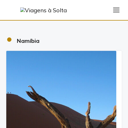
TOG
•
Namíbia