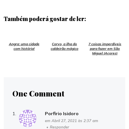
Também poderá gostar de ler:
Angra: uma cidade
Corvo, a ilha do
7 coisas imperdíveis
com história!
caldeirão mágico
para fazer em São
Miguel (Açores)
One Comment
Porfirio Isidoro
em Abril 27, 2021 às 2:37 am
•
Responder